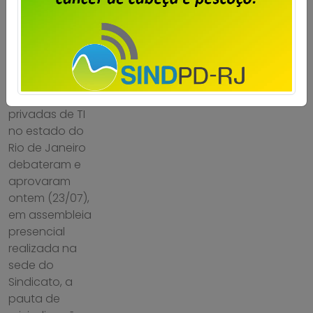
Imprensa
em
24/07/2026
.
Os
trabalhadores e
trabalhadoras
em empresas
privadas de TI
no estado do
Rio de Janeiro
debateram e
aprovaram
ontem (23/07),
em assembleia
presencial
realizada na
sede do
Sindicato, a
pauta de