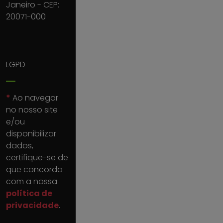
Janeiro - CEP:
20071-000
LGPD
*
Ao navegar
no nosso site
e/ou
disponibilizar
dados,
certifique-se de
que concorda
com a nossa
política de
privacidade
.