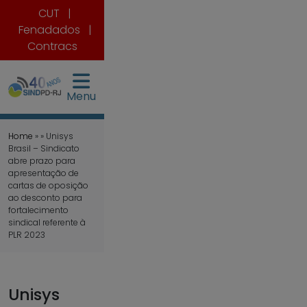
CUT
|
Fenadados
|
Contracs
Menu
Home
» » Unisys
Brasil – Sindicato
abre prazo para
apresentação de
cartas de oposição
ao desconto para
fortalecimento
sindical referente à
PLR 2023
Unisys