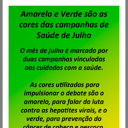
Saiba mais
Particulares
–
Trabalhadores
aprovam
pauta de
reivindicações
2026/2027
Publicado por