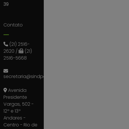
39
Contato
(21) 2516-
2620
/
(21)
2516-5668
secretaria@sindpdrj.org.br
Avenida
Presidente
Vargas, 502 -
12º e 13º
Andares -
Centro - Rio de