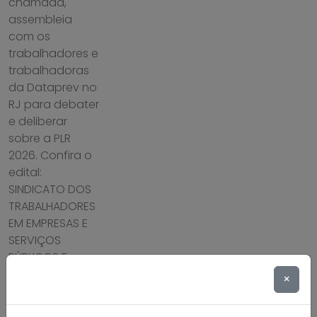
chamada,
assembleia
com os
trabalhadores e
trabalhadoras
da Dataprev no
RJ para debater
e deliberar
sobre a PLR
2026. Confira o
edital:
SINDICATO DOS
TRABALHADORES
EM EMPRESAS E
SERVIÇOS
PÚBLICOS E
PRIVADOS DE
×
INFORMÁTICA E
INTERNET E […]