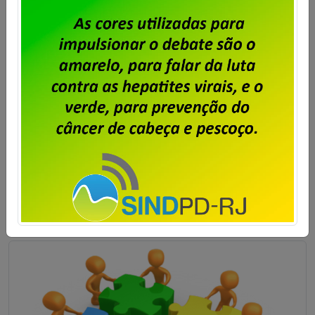
Publicado por
Imprensa
em
31/07/2026
.
Em assembleia realizada ontem, 30 de julho, na sede
do Sindpd-RJ, os trabalhadores e trabalhadoras da
Dataprev aprovaram a proposta de pagamento da
PLR 2026. Foi aprovada também a cobrança de 6%
de Contribuição para Custeio Sindical sobre a PLR
2026, com desconto limitado a 240,00 e direito a
oposição por parte daqueles que não […]
Saiba mais