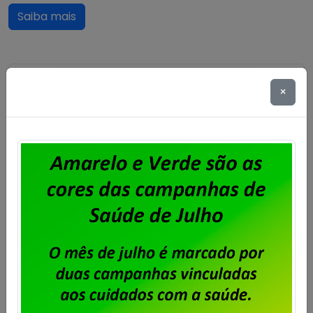
Saiba mais
×
Dataprev: trabalhadores do RJ
aprovam proposta da PLR 2026