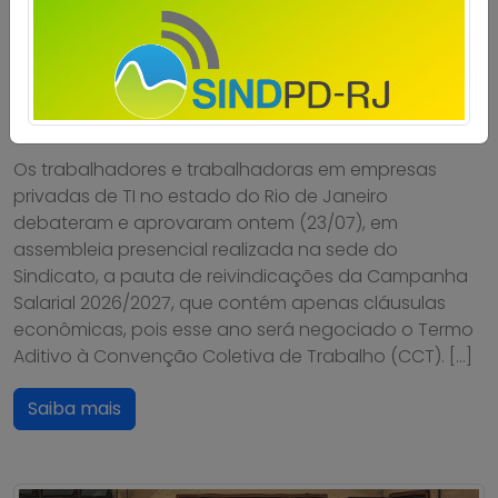
aprovam pauta de reivindicações
2026/2027
Publicado por
Imprensa
em
24/07/2026
.
Os trabalhadores e trabalhadoras em empresas
privadas de TI no estado do Rio de Janeiro
debateram e aprovaram ontem (23/07), em
assembleia presencial realizada na sede do
Sindicato, a pauta de reivindicações da Campanha
Salarial 2026/2027, que contém apenas cláusulas
econômicas, pois esse ano será negociado o Termo
Aditivo à Convenção Coletiva de Trabalho (CCT). […]
Saiba mais