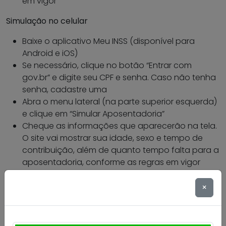
em vigor
Simulação no celular
Baixe o aplicativo Meu INSS (disponível para
Android e iOS)
Se necessário, clique no botão “Entrar com
gov.br” e digite seu CPF e senha. Caso não tenha
senha, cadastre uma
Abra o menu lateral (na parte superior esquerda)
e clique em “Simular Aposentadoria”
Cheque as informações que aparecerão na tela.
O site vai mostrar sua idade, sexo e tempo de
contribuição, além de quanto tempo falta para a
aposentadoria, conforme as regras em vigor
Caso precise corrigir algum dado pessoal basta
clicar no ícone de lápis (à direita)
×
O segurado pode salvar o documento com todos os
dados das simulações. Basta clicar em “Baixar PDF”.