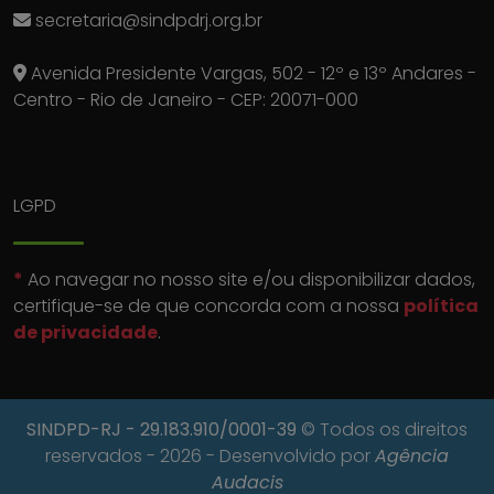
secretaria@sindpdrj.org.br
Avenida Presidente Vargas, 502 - 12º e 13º Andares -
Centro - Rio de Janeiro - CEP: 20071-000
LGPD
*
Ao navegar no nosso site e/ou disponibilizar dados,
certifique-se de que concorda com a nossa
política
de privacidade
.
SINDPD-RJ
- 29.183.910/0001-39
© Todos os direitos
reservados - 2026 - Desenvolvido por
Agência
Audacis