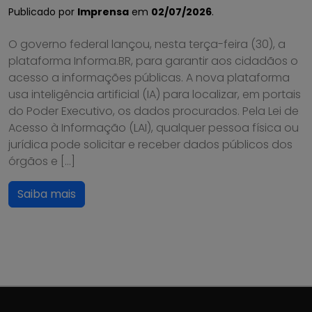
Publicado por
Imprensa
em
02/07/2026
.
O governo federal lançou, nesta terça-feira (30), a
plataforma Informa.BR, para garantir aos cidadãos o
acesso a informações públicas. A nova plataforma
usa inteligência artificial (IA) para localizar, em portais
do Poder Executivo, os dados procurados. Pela Lei de
Acesso à Informação (LAI), qualquer pessoa física ou
jurídica pode solicitar e receber dados públicos dos
órgãos e […]
Saiba mais