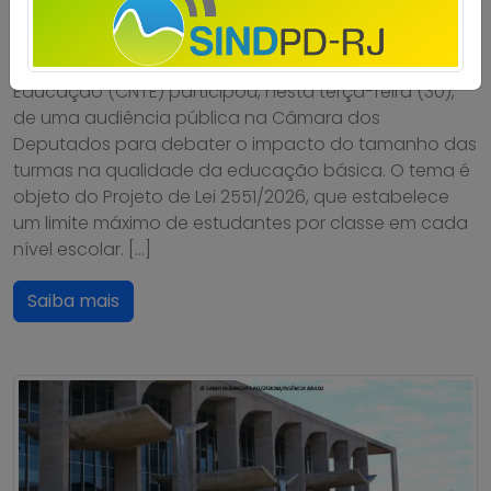
Publicado por
Imprensa
em
02/07/2026
.
A Confederação Nacional dos Trabalhadores em
Educação (CNTE) participou, nesta terça-feira (30),
de uma audiência pública na Câmara dos
Deputados para debater o impacto do tamanho das
turmas na qualidade da educação básica. O tema é
objeto do Projeto de Lei 2551/2026, que estabelece
um limite máximo de estudantes por classe em cada
nível escolar. […]
Saiba mais