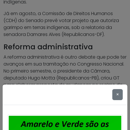
indígenas.
Já em agosto, a Comissão de Direitos Humanos
(CDH) do Senado prevê votar projeto que autoriza
garimpo em terras indígenas, sob a relatoria da
senadora Damares Alves (Republicanos-DF).
Reforma administrativa
A reforma administrativa é outro debate que pode ter
avanços em sua tramitação no Congresso Nacional.
No primeiro semestre, o presidente da Câmara,
deputado Hugo Motta (Republicanos-PB), criou GT
para elaborar proposta de mudanças no regime do
funcionalismo público do país, sob a relatoria do
×
deputado Pedro Paulo (PSD-RJ).
Fonte: Agência Brasil