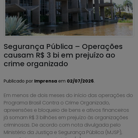
Segurança Pública – Operações
causam R$ 3 bi em prejuízo ao
crime organizado
Publicado por
Imprensa
em
02/07/2026
.
Em menos de dois meses do início das operações do
Programa Brasil Contra o Crime Organizado,
apreensões e bloqueio de bens e ativos financeiros
já somam R$ 3 bilhões em prejuízo às organizações
criminosas. De acordo com nota divulgada pelo
Ministério da Justiça e Segurança Pública (MJSP),