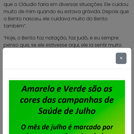
que o Cláudio faria em diversas situações. Ele cuidou
muito de mim quando eu estava grávida. Depois que
o Bento nasceu, ele cuidava muito do Bento
também”.
“Hoje, o Bento faz natação, faz judô, e eu sempre
penso que, se ele estivesse aqui, ele ia sentir muito
orgulho por essas coisas e ia fazer questão de
×
acompanhar. O Cláudio gostava muito de viajar. Era
uma pessoa muito alegre, que sempre queria sair,
fazer uma coisa diferente. Eu sinto muita falta disso. E
eu acho que ele também ia querer fazer essas coisas
com o Bento, que seria muito legal”, conta Ana Lucia.
Assim como Paola e Milton, ela acredita que alguma
reparação é necessária, em razão dos crimes
cometidos pelo Estado, que favoreceram o
adoecimento e a morte de tantos brasileiros.
“Eu fico muito revoltada, porque um mês depois que