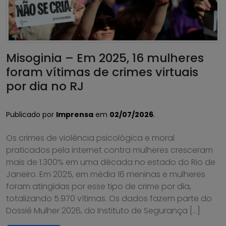
Misoginia – Em 2025, 16 mulheres
foram vítimas de crimes virtuais
por dia no RJ
Publicado por
Imprensa
em
02/07/2026
.
Os crimes de violência psicológica e moral
praticados pela internet contra mulheres cresceram
mais de 1.300% em uma década no estado do Rio de
Janeiro. Em 2025, em média 16 meninas e mulheres
foram atingidas por esse tipo de crime por dia,
totalizando 5.970 vítimas. Os dados fazem parte do
Dossiê Mulher 2026, do Instituto de Segurança […]