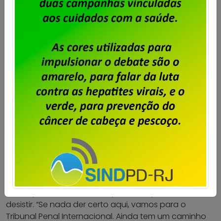
o Cláudio faleceu, eu fui tomar vacina, e nós
tínhamos a mesma idade, então ele iria tomar no
mesmo momento. E é muito revoltante pensar isso,
que ele não teve essa oportunidade. Esses dias, eu fui
pesquisar sobre a vacinação contra a covid-19 no
Brasil pra relembrar, e vi as matérias sobre os e-mails
mandados pelo laboratórios oferecendo as vacinas
meses antes do que foi comprado. E o governo
deixou passar, não fez nada”.
Milton Alves Santos, da Coalização Orfandade e
Direitos, enfatiza que a reparação para os órfãos
também é uma forma de manter viva a memória da
pandemia: “Sem memória não há verdade, e, sem
verdade, não há justiça”.
A vice-presidente da Avico promete que não vai
desistir. “Se nada der certo aqui, vamos para o
Tribunal Penal Internacional. Ainda tem um caminho