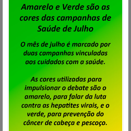
Segurança Pública – Operações
causam R$ 3 bi em prejuízo ao
crime organizado
Publicado por
Imprensa
em
02/07/2026
.
Em menos de dois meses do início das operações do
Programa Brasil Contra o Crime Organizado,
apreensões e bloqueio de bens e ativos financeiros