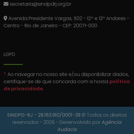
secretaria@sindpdrj.org.br
Avenida Presidente Vargas, 502 - 12º e 13º Andares -
Centro - Rio de Janeiro - CEP: 20071-000
LGPD
*
Ao navegar no nosso site e/ou disponibilizar dados,
certifique-se de que concorda com a nossa
política
de privacidade
.
SINDPD-RJ
- 29.183.910/0001-39
© Todos os direitos
reservados - 2026 - Desenvolvido por
Agência
Audacis