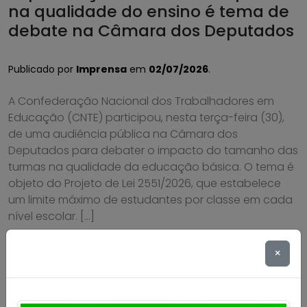
na qualidade do ensino é tema de
debate na Câmara dos Deputados
Publicado por
Imprensa
em
02/07/2026
.
A Confederação Nacional dos Trabalhadores em
Educação (CNTE) participou, nesta terça-feira (30),
de uma audiência pública na Câmara dos
Deputados para debater o impacto do tamanho das
turmas na qualidade da educação básica. O tema é
objeto do Projeto de Lei 2551/2026, que estabelece
um limite máximo de estudantes por classe em cada
nível escolar. […]
Saiba mais
×