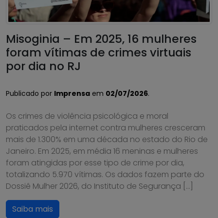
Misoginia – Em 2025, 16 mulheres
foram vítimas de crimes virtuais
por dia no RJ
Publicado por
Imprensa
em
02/07/2026
.
Os crimes de violência psicológica e moral
praticados pela internet contra mulheres cresceram
mais de 1.300% em uma década no estado do Rio de
Janeiro. Em 2025, em média 16 meninas e mulheres
foram atingidas por esse tipo de crime por dia,
totalizando 5.970 vítimas. Os dados fazem parte do
Dossiê Mulher 2026, do Instituto de Segurança […]
Saiba mais