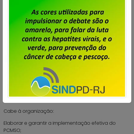
Programa de Controle Médico de Saúde Ocupacional
da empresa. Mas, segundo a NR 07, norma do
Ministério do Trabalho que rege a emissão do
Atestado de Saúde Ocupacional, após a liberação, o
ASO vale por 90 dias para empresas de grau de risco
3 e 4 – de acordo com a NR 04 – e por 135 dias para
as de grau de risco 1 e 2. Além disso, a legislação diz
que é preciso renovar o ASO anualmente, assim
como os exames complementares. Entretanto, no
caso das empresas de grau de risco 1 e 2, é possível
que ele se renove a cada dois anos, mas essa
decisão cabe ao médico do trabalho da
organização”, reforça a advogada.
Responsabilidades do empregador
Cabe à organização:
Elaborar e garantir a implementação efetiva do
PCMSO;