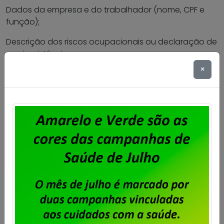
Dados da empresa e do trabalhador (nome, CPF e
função);
Descrição dos riscos ocupacionais ou declaração de
sua inexistência;
×
Indicação e datas dos exames realizados;
Riscos ocupacionais que existem na função, de
acordo com as instruções técnicas da Secretaria de
Segurança e Saúde no Trabalho (SSST);
Conclusão quanto à aptidão ou inaptidão para a
função;
Identificação do médico examinador e do
responsável pelo PCMSO;
“A validade do Atestado de Saúde Ocupacional,
normalmente, varia de acordo com o PCMSO, o