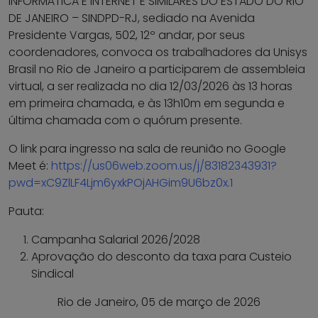
INFORMÁTICA E INTERNET E SIMILARES DO ESTADO DO RIO
DE JANEIRO – SINDPD-RJ, sediado na Avenida
Presidente Vargas, 502, 12º andar, por seus
coordenadores, convoca os trabalhadores da Unisys
Brasil no Rio de Janeiro a participarem de assembleia
virtual, a ser realizada no dia 12/03/2026 às 13 horas
em primeira chamada, e às 13h10m em segunda e
última chamada com o quórum presente.
O link para ingresso na sala de reunião no Google
Meet é:
https://us06web.zoom.us/j/83182343931?
pwd=xC9ZlLF4Ljm6yxkPOjAHGim9U6bz0x.1
Pauta:
Campanha Salarial 2026/2028
Aprovação do desconto da taxa para Custeio
Sindical
Rio de Janeiro, 05 de março de 2026