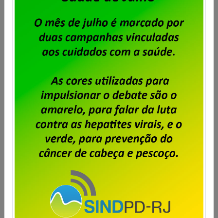
Publicado por
Imprensa
em
06/08/2026
.
Após o encerramento da negociação do Acordo de
Coletivo de Trabalho (ACT) 2026/2028 dos
trabalhadores e trabalhadoras da Unisys Brasil, será
cobrada a Contribuição para Custeio Sindical,
conforme aprovado em assembleia. O desconto
previsto é de 50% de um único dia de salário vigente
do trabalhador, conforme a cláusula “54ª –
Contribuição Para Custeio Sindical” […]
Saiba mais