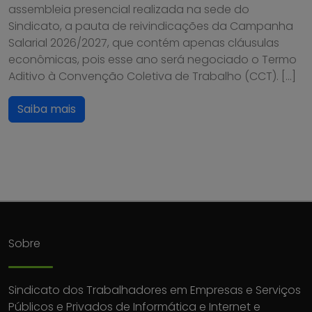
assembleia presencial realizada na sede do
Sindicato, a pauta de reivindicações da Campanha
Salarial 2026/2027, que contém apenas cláusulas
econômicas, pois esse ano será negociado o Termo
Aditivo à Convenção Coletiva de Trabalho (CCT). […]
Saiba mais
Sobre
Sindicato dos Trabalhadores em Empresas e Serviços
Públicos e Privados de Informática e Internet e