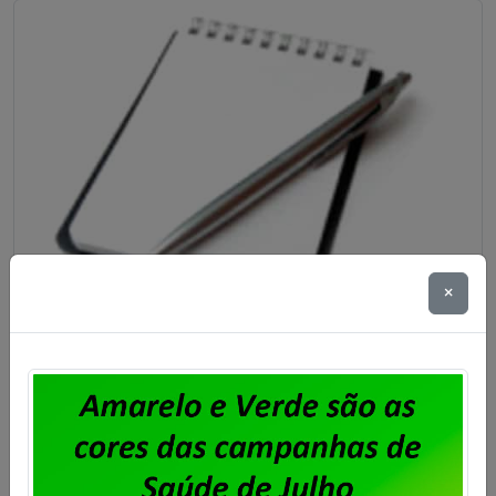
×
Unisys Brasil – Sindicato abre prazo
para apresentação de cartas de
oposição ao desconto para
fortalecimento sindical