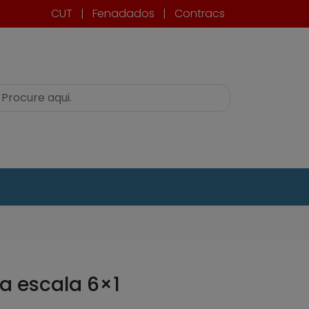
CUT
|
Fenadados
|
Contracs
a escala 6×1