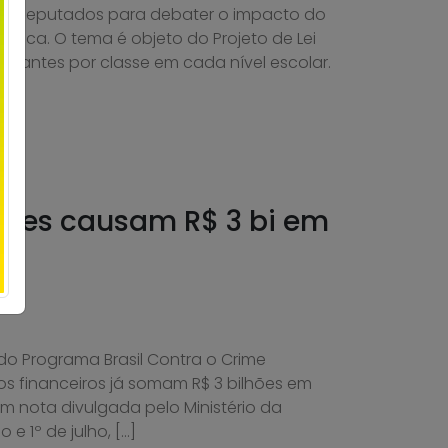
dos Deputados para debater o impacto do
ica. O tema é objeto do Projeto de Lei
udantes por classe em cada nível escolar.
ções causam R$ 3 bi em
o
o Programa Brasil Contra o Crime
os financeiros já somam R$ 3 bilhões em
m nota divulgada pelo Ministério da
e 1º de julho, […]