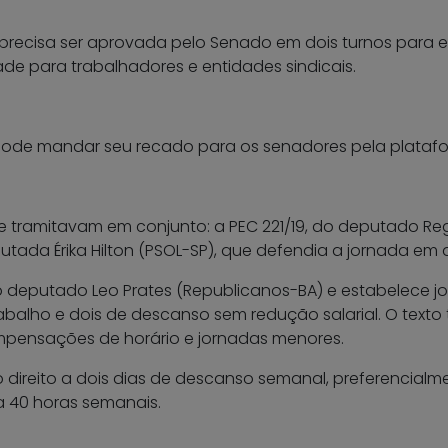
 precisa ser aprovada pelo Senado em dois turnos para 
de para trabalhadores e entidades sindicais.
 pode mandar seu recado para os senadores pela plataf
 tramitavam em conjunto: a PEC 221/19, do deputado Reg
utada Érika Hilton (PSOL-SP), que defendia a jornada em 
 deputado Leo Prates (Republicanos-BA) e estabelece jor
trabalho e dois de descanso sem redução salarial. O tex
mpensações de horário e jornadas menores.
o direito a dois dias de descanso semanal, preferencial
 a 40 horas semanais.