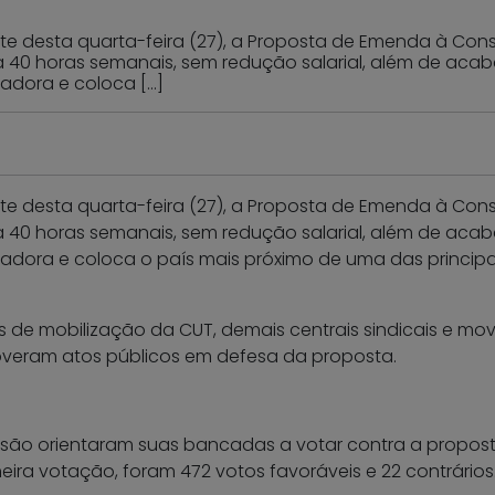
 desta quarta-feira (27), a Proposta de Emenda à Const
ra 40 horas semanais, sem redução salarial, além de aca
hadora e coloca […]
 desta quarta-feira (27), a Proposta de Emenda à Const
ra 40 horas semanais, sem redução salarial, além de aca
hadora e coloca o país mais próximo de uma das principa
de mobilização da CUT, demais centrais sindicais e movi
eram atos públicos em defesa da proposta.
ssão orientaram suas bancadas a votar contra a propost
meira votação, foram 472 votos favoráveis e 22 contrári