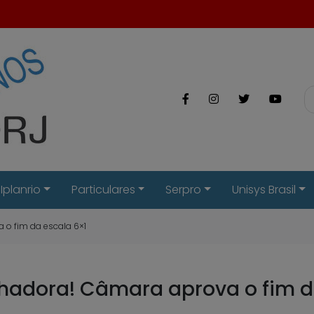
Iplanrio
Particulares
Serpro
Unisys Brasil
a o fim da escala 6×1
alhadora! Câmara aprova o fim d