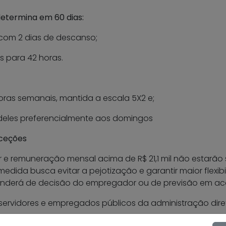
etermina em 60 dias:
o com 2 dias de descanso;
s para 42 horas.
oras semanais, mantida a escala 5X2 e;
deles preferencialmente aos domingos
ceções
or e remuneração mensal acima de R$ 21,1 mil não estarã
medida busca evitar a pejotização e garantir maior flexib
nderá de decisão do empregador ou de previsão em aco
servidores e empregados públicos da administração direta 