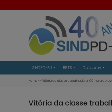
SINDPD-RJ
BBTS
Dataprev
Home
» » Vitória da classe trabalhadora! Câmara aprov
Vitória da classe trab