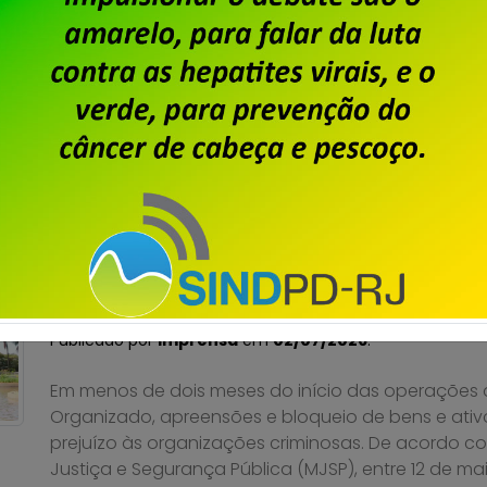
feira (30), de uma audiência pública na Câmara 
tamanho das turmas na qualidade da educação bás
2551/2026, que estabelece um limite máximo de est
[…]
Saiba mais
Segurança Pública – Opera
prejuízo ao crime organizad
Publicado por
Imprensa
em
02/07/2026
.
Em menos de dois meses do início das operações d
Organizado, apreensões e bloqueio de bens e ativ
prejuízo às organizações criminosas. De acordo co
Justiça e Segurança Pública (MJSP), entre 12 de maio 