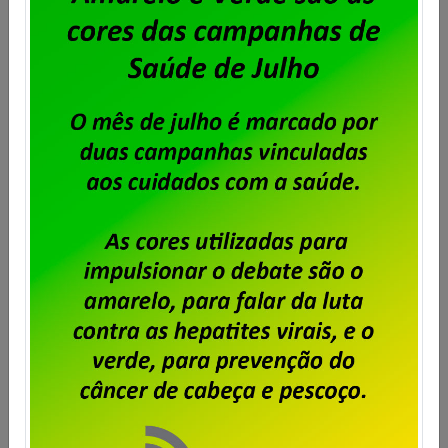
Regional de trabalhadores das
Empresas Particulares
Publicado por
Imprensa
em
14/07/2026
.
Aconteceu no início de julho, em Brasília – DF , o
Encontro Regional de Trabalhadores(as) das
Empresas Particulares das regiões Centro-Oeste, Sul e
Sudeste. Organizado pela Secretaria de Empresas
Privadas da Fenadados com a participação de
dirigentes sindicais dos estados que compõem as 3
regiões, entre eles o Sindpd-RJ, o Encontro deu
oportunidade para serem […]
Saiba mais