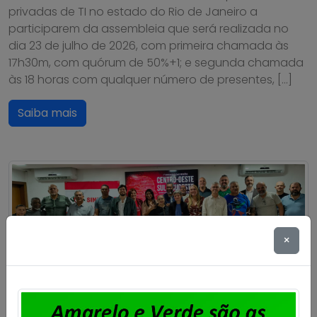
privadas de TI no estado do Rio de Janeiro a
participarem da assembleia que será realizada no
dia 23 de julho de 2026, com primeira chamada às
17h30m, com quórum de 50%+1; e segunda chamada
às 18 horas com qualquer número de presentes, […]
Saiba mais
×
Sindpd-RJ participa de Encontro