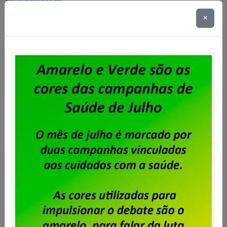
×
Sindpd-RJ participa de Encontro
Regional de trabalhadores das
Empresas Particulares
Publicado por
Imprensa
em
14/07/2026
.
Aconteceu no início de julho, em Brasília – DF , o
Encontro Regional de Trabalhadores(as) das