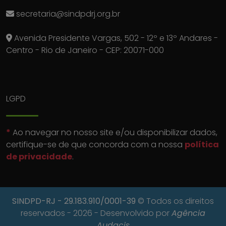
secretaria@sindpdrj.org.br
Avenida Presidente Vargas, 502 - 12º e 13º Andares -
Centro - Rio de Janeiro - CEP: 20071-000
LGPD
*
Ao navegar no nosso site e/ou disponibilizar dados,
certifique-se de que concorda com a nossa
política
de privacidade
.
SINDPD-RJ
- 29.183.910/0001-39
© Todos os direitos
reservados - 2026 - Desenvolvido por
Agência
Audacis