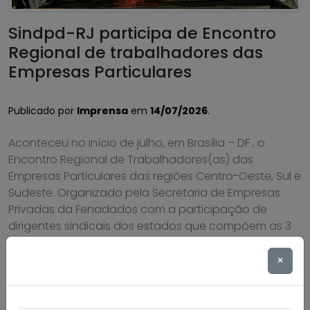
Sindpd-RJ participa de Encontro
Regional de trabalhadores das
Empresas Particulares
Publicado por
Imprensa
em
14/07/2026
.
Aconteceu no início de julho, em Brasília – DF , o
Encontro Regional de Trabalhadores(as) das
Empresas Particulares das regiões Centro-Oeste, Sul e
Sudeste. Organizado pela Secretaria de Empresas
Privadas da Fenadados com a participação de
dirigentes sindicais dos estados que compõem as 3
regiões, entre eles o Sindpd-RJ, o Encontro deu
oportunidade para serem […]
×
Saiba mais