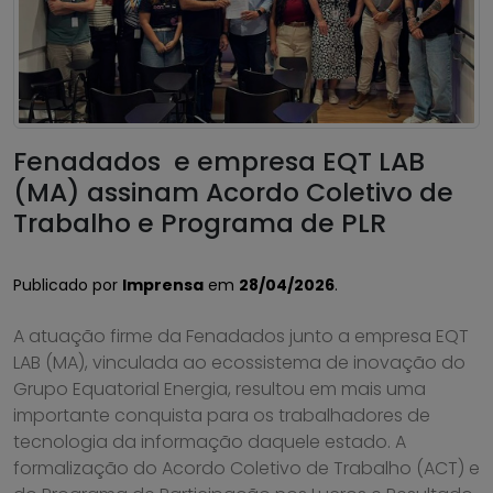
Fenadados e empresa EQT LAB
(MA) assinam Acordo Coletivo de
Trabalho e Programa de PLR
Publicado por
Imprensa
em
28/04/2026
.
A atuação firme da Fenadados junto a empresa EQT
LAB (MA), vinculada ao ecossistema de inovação do
Grupo Equatorial Energia, resultou em mais uma
importante conquista para os trabalhadores de
tecnologia da informação daquele estado. A
formalização do Acordo Coletivo de Trabalho (ACT) e