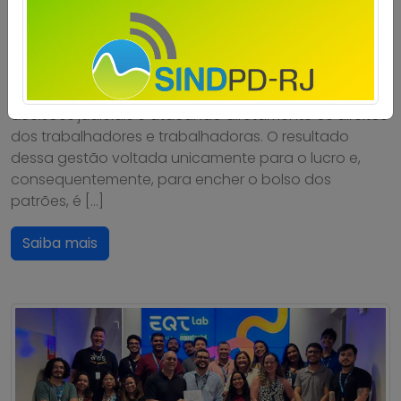
Quando uma empresa escolhe ignorar
deliberadamente a representação legítima da
categoria profissional, ela não está apenas
cometendo uma irregularidade administrativa. Está
afrontando a legislação trabalhista, desrespeitando
decisões judiciais e atacando diretamente os direitos
dos trabalhadores e trabalhadoras. O resultado
dessa gestão voltada unicamente para o lucro e,
consequentemente, para encher o bolso dos
patrões, é […]
Saiba mais