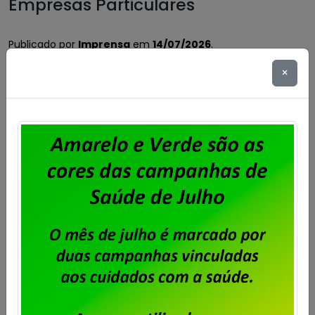
Empresas Particulares
Publicado por
Imprensa
em
14/07/2026
.
×
Aconteceu no início de julho, em Brasília – DF , o
Encontro Regional de Trabalhadores(as) das
Empresas Particulares das regiões Centro-Oeste, Sul e
Sudeste. Organizado pela Secretaria de Empresas
Privadas da Fenadados com a participação de
dirigentes sindicais dos estados que compõem as 3
regiões, entre eles o Sindpd-RJ, o Encontro deu
oportunidade para serem […]
Saiba mais