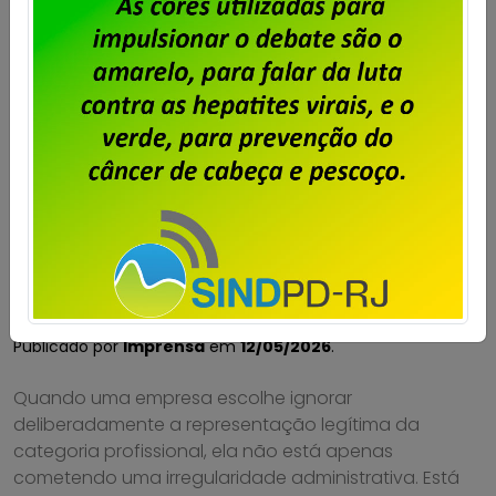
Atenção trabalhadores da
Stefanini, vocês estão sendo
lesados pela empresa!
Publicado por
Imprensa
em
12/05/2026
.
Quando uma empresa escolhe ignorar
deliberadamente a representação legítima da
categoria profissional, ela não está apenas
cometendo uma irregularidade administrativa. Está