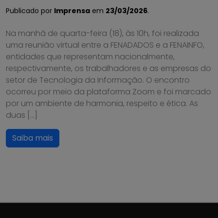
Publicado por
Imprensa
em
23/03/2026
.
Na manhã de quarta-feira (18), às 10h, foi realizada
uma reunião virtual entre a FENADADOS e a FENAINFO,
entidades que representam nacionalmente,
respectivamente, os trabalhadores e as empresas do
setor de Tecnologia da Informação. O encontro
ocorreu por meio da plataforma Zoom e foi marcado
por um ambiente de harmonia, respeito e ética. As
duas […]
Saiba mais