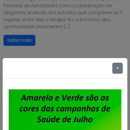
Privadas da Fenadados com a participação de
dirigentes sindicais dos estados que compõem as 3
regiões, entre eles o Sindpd-RJ, o Encontro deu
oportunidade para serem […]
Saiba mais
×