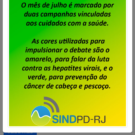
Atenção trabalhadores da
Stefanini, vocês estão sendo
lesados pela empresa!
Publicado por
Imprensa
em
12/05/2026
.
Quando uma empresa escolhe ignorar
deliberadamente a representação legítima da
categoria profissional, ela não está apenas
cometendo uma irregularidade administrativa. Está
afrontando a legislação trabalhista, desrespeitando
decisões judiciais e atacando diretamente os direitos
dos trabalhadores e trabalhadoras. O resultado
dessa gestão voltada unicamente para o lucro e,
consequentemente, para encher o bolso dos
patrões, é […]
Saiba mais