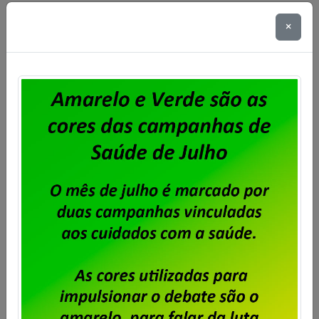
Publicado por
Imprensa
em
31/07/2026
.
×
Em assembleia realizada ontem, 30 de julho, na sede
do Sindpd-RJ, os trabalhadores e trabalhadoras da
Dataprev aprovaram a proposta de pagamento da
PLR 2026. Foi aprovada também a cobrança de 6%
de Contribuição para Custeio Sindical sobre a PLR
2026, com desconto limitado a 240,00 e direito a
oposição por parte daqueles que não […]
Saiba mais