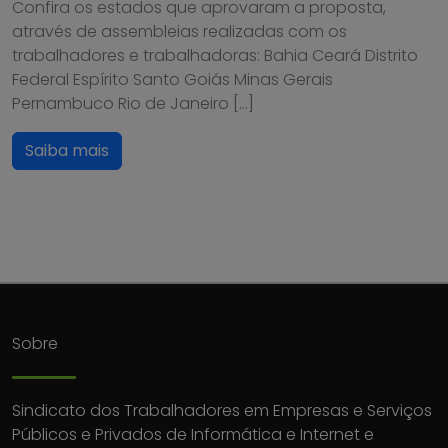
Confira os estados que aprovaram a proposta,
através de assembleias realizadas com os
trabalhadores e trabalhadoras: Bahia Ceará Distrito
Federal Espírito Santo Goiás Minas Gerais
Pernambuco Rio de Janeiro […]
Saiba mais
Sobre
Sindicato dos Trabalhadores em Empresas e Serviços
Públicos e Privados de Informática e Internet e