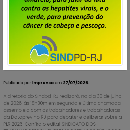
Dataprev – Assembleia para tratar
da PLR 2026
Publicado por
Imprensa
em
27/07/2026
.
A diretoria do Sindpd-RJ realizará, no dia 30 de julho
de 2026, às 18h30m em segunda e última chamada,
assembleia com os trabalhadores e trabalhadoras
da Dataprev no RJ para debater e deliberar sobre a
PLR 2026. Confira o edital: SINDICATO DOS