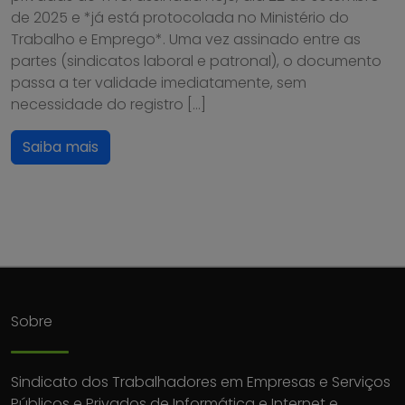
de 2025 e *já está protocolada no Ministério do
Trabalho e Emprego*. Uma vez assinado entre as
partes (sindicatos laboral e patronal), o documento
passa a ter validade imediatamente, sem
necessidade do registro […]
Saiba mais
Sobre
Sindicato dos Trabalhadores em Empresas e Serviços
Públicos e Privados de Informática e Internet e