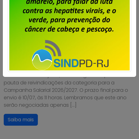
Particulares – Envie sua sugestão
de pauta para a Campanha
Salarial 2026/2027
Publicado por
Imprensa
em
02/07/2026
.
Os trabalhadores e trabalhadoras em empresas
privadas de TI que desejarem poderão, a partir do dia
06 até o dia 10 de julho, enviar sugestões para a
pauta de reivindicações da categoria para a
Campanha Salarial 2026/2027. O prazo final para o
envio é 10/07, às 11 horas. Lembramos que este ano
serão negociadas apenas […]
Saiba mais