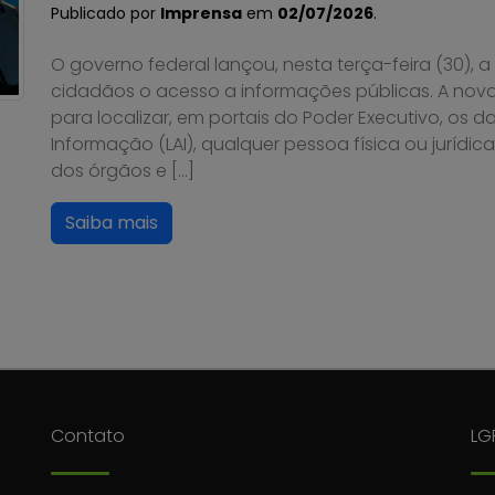
Publicado por
Imprensa
em
02/07/2026
.
O governo federal lançou, nesta terça-feira (30), a
cidadãos o acesso a informações públicas. A nova pl
para localizar, em portais do Poder Executivo, os 
Informação (LAI), qualquer pessoa física ou jurídic
dos órgãos e […]
Saiba mais
Contato
LG