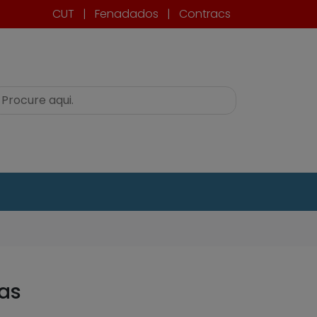
CUT
|
Fenadados
|
Contracs
as