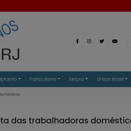
Iplanrio
Particulares
Serpro
Unisys Brasil
 domésticas
uta das trabalhadoras doméstic