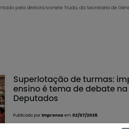
ntado pela diretora Ivonete Truda, da Secretaria de Gên
Superlotação de turmas: im
ensino é tema de debate n
Deputados
Publicado por
Imprensa
em
02/07/2026
.
A Confederação Nacional dos Trabalhadores em Ed