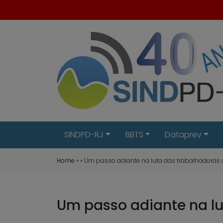
SINDPD-RJ
BBTS
Dataprev
Home
» » Um passo adiante na luta das trabalhadoras
Um passo adiante na l