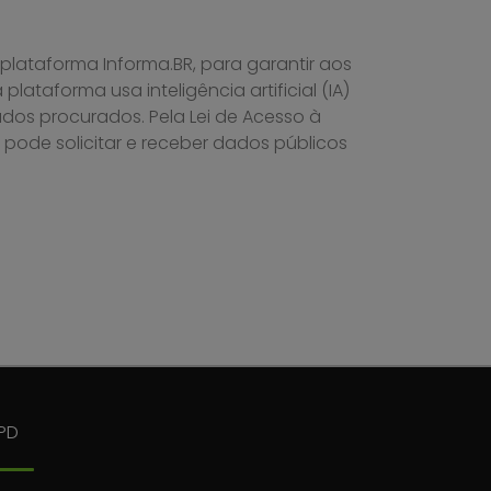
 plataforma Informa.BR, para garantir aos
ataforma usa inteligência artificial (IA)
dados procurados. Pela Lei de Acesso à
a pode solicitar e receber dados públicos
PD