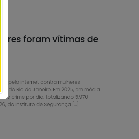
heres foram vítimas de
dos pela internet contra mulheres
o do Rio de Janeiro. Em 2025, em média
o de crime por dia, totalizando 5.970
6, do Instituto de Segurança […]