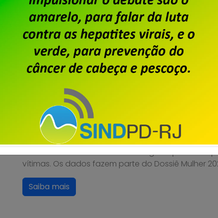
Saiba mais
Misoginia – Em 2025, 16 mul
crimes virtuais por dia no RJ
Publicado por
Imprensa
em
02/07/2026
.
Os crimes de violência psicológica e moral pratica
cresceram mais de 1.300% em uma década no estad
16 meninas e mulheres foram atingidas por esse tip
vítimas. Os dados fazem parte do Dossiê Mulher 202
Saiba mais