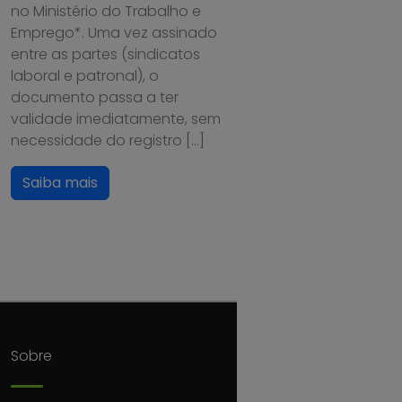
no Ministério do Trabalho e
Emprego*. Uma vez assinado
entre as partes (sindicatos
laboral e patronal), o
documento passa a ter
validade imediatamente, sem
necessidade do registro […]
Saiba mais
Sobre