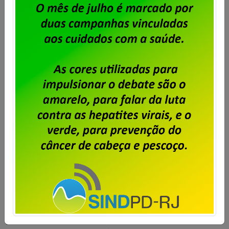
Particulares –
Desconto Único
Carta de Oposição
à Contribuição para
Fortalecimento
Sindical
Publicado por
Imprensa
em
30/09/2025
.
O Sindpd-RJ está, em
cumprimento ao que dispõe a
Convenção Coletiva de
Trabalho 2025/2027, abrindo
prazo para entrega de cartas
de oposição à Contribuição
para Fortalecimento Sindical.