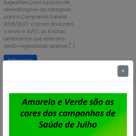
sugestões para a pauta de
reivindicações da categoria
para a Campanha Salarial
2026/2027. O prazo final para
o envio é 10/07, às 11 horas.
Lembramos que este ano
serão negociadas apenas […]
Saiba mais
×