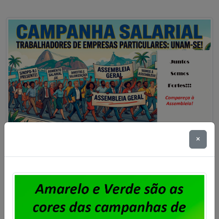
×
Particulares – Assembleia para
aprovação da Pauta de
Reivindicações 2026/2027
Publicado por
Imprensa
em
14/07/2026
.