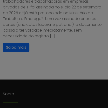
trabalhadores e trabalhadoras em empresas
privadas de TI foi assinada hoje, dia 22 de setembro
de 2025 e *já está protocolada no Ministério do
Trabalho e Emprego*. Uma vez assinado entre as
partes (sindicatos laboral e patronal), o documento
passa a ter validade imediatamente, sem
necessidade do registro […]
Saiba mais
Sobre