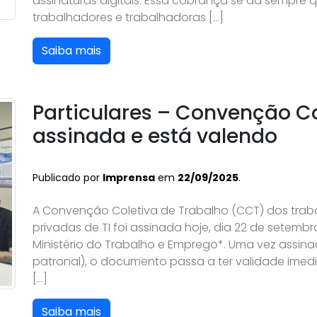
assinaturas digitais. Essa cobrança se dá sempre
trabalhadores e trabalhadoras […]
Saiba mais
Particulares – Convenção Co
assinada e está valendo
Publicado por
Imprensa
em
22/09/2025
.
A Convenção Coletiva de Trabalho (CCT) dos tra
privadas de TI foi assinada hoje, dia 22 de setemb
Ministério do Trabalho e Emprego*. Uma vez assinad
patronal), o documento passa a ter validade imed
[…]
Saiba mais