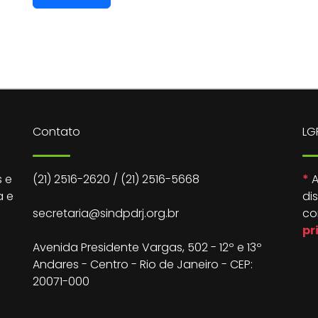
Contato
LG
 e
(21) 2516-2620
/
(21) 2516-5668
*
A
a e
di
secretaria@sindpdrj.org.br
co
pr
Avenida Presidente Vargas, 502 - 12º e 13º
Andares - Centro - Rio de Janeiro - CEP:
20071-000