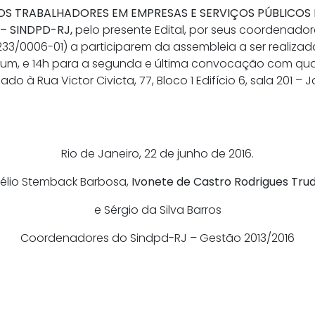
OS TRABALHADORES EM EMPRESAS E SERVIÇOS PÚBLICOS E
 – SINDPD-RJ,
pelo presente Edital, por seus coordenad
233/0006-01)
a participarem da assembleia a ser realizad
um, e 14h para a segunda e última convocação com qua
do à Rua Victor Civicta, 77, Bloco 1 Edifício 6, sala 201 –
Rio de Janeiro, 22 de junho de 2016.
élio Stemback Barbosa,
Ivonete de Castro Rodrigues Tru
e Sérgio da Silva Barros
Coordenadores do Sindpd-RJ – Gestão 2013/2016