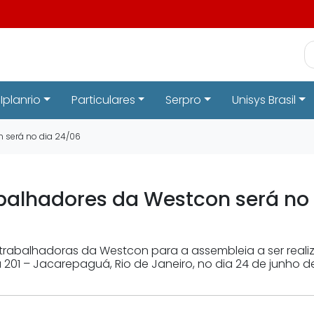
Iplanrio
Particulares
Serpro
Unisys Brasil
 será no dia 24/06
balhadores da Westcon será no 
trabalhadoras da Westcon para a assembleia a ser reali
sala 201 – Jacarepaguá, Rio de Janeiro, no dia 24 de junho 