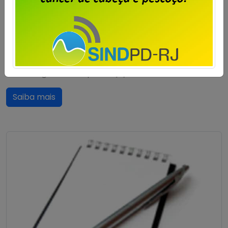
privadas de TI que desejarem poderão, a partir do dia
06 até o dia 10 de julho, enviar sugestões para a
pauta de reivindicações da categoria para a
Campanha Salarial 2026/2027. O prazo final para o
envio é 10/07, às 11 horas. Lembramos que este ano
serão negociadas apenas […]
Saiba mais