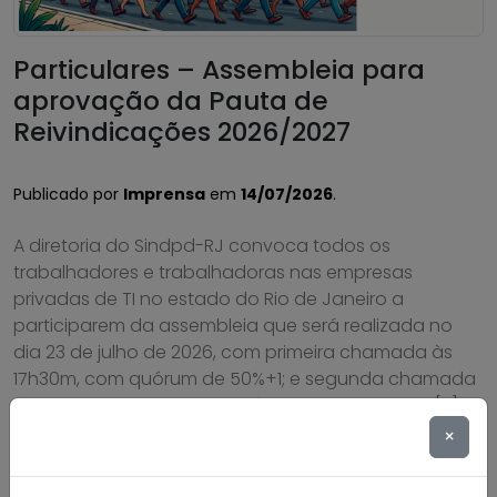
Particulares – Assembleia para
aprovação da Pauta de
Reivindicações 2026/2027
Publicado por
Imprensa
em
14/07/2026
.
A diretoria do Sindpd-RJ convoca todos os
trabalhadores e trabalhadoras nas empresas
privadas de TI no estado do Rio de Janeiro a
participarem da assembleia que será realizada no
dia 23 de julho de 2026, com primeira chamada às
17h30m, com quórum de 50%+1; e segunda chamada
às 18 horas com qualquer número de presentes, […]
×
Saiba mais