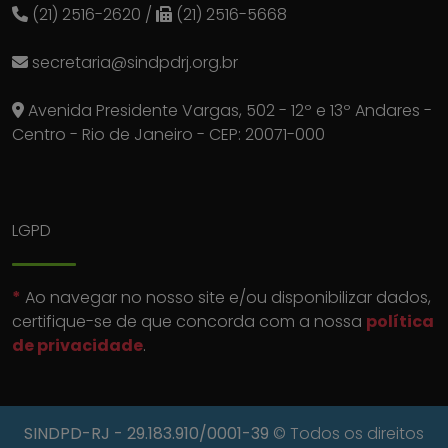
(21) 2516-2620
/
(21) 2516-5668
secretaria@sindpdrj.org.br
Avenida Presidente Vargas, 502 - 12º e 13º Andares -
Centro - Rio de Janeiro - CEP: 20071-000
LGPD
*
Ao navegar no nosso site e/ou disponibilizar dados,
certifique-se de que concorda com a nossa
política
de privacidade
.
SINDPD-RJ
- 29.183.910/0001-39
© Todos os direitos