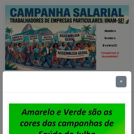
Particulares – Assembleia para
×
aprovação da Pauta de
Reivindicações 2026/2027
Publicado por
Imprensa
em
14/07/2026
.
A diretoria do Sindpd-RJ convoca todos os