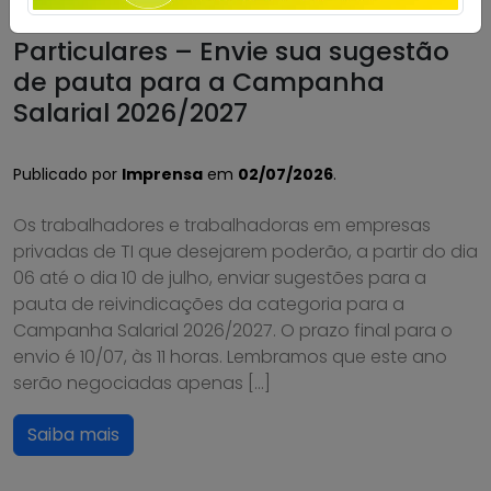
Particulares – Envie sua sugestão
de pauta para a Campanha
Salarial 2026/2027
Publicado por
Imprensa
em
02/07/2026
.
Os trabalhadores e trabalhadoras em empresas
privadas de TI que desejarem poderão, a partir do dia
06 até o dia 10 de julho, enviar sugestões para a
pauta de reivindicações da categoria para a
Campanha Salarial 2026/2027. O prazo final para o
envio é 10/07, às 11 horas. Lembramos que este ano
serão negociadas apenas […]
Saiba mais