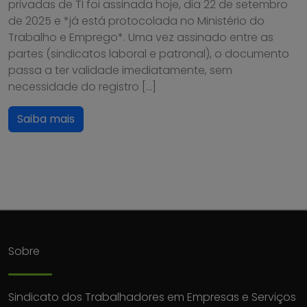
privadas de TI foi assinada hoje, dia 22 de setembro
de 2025 e *já está protocolada no Ministério do
Trabalho e Emprego*. Uma vez assinado entre as
partes (sindicatos laboral e patronal), o documento
passa a ter validade imediatamente, sem
necessidade do registro […]
Saiba mais
Sobre
Sindicato dos Trabalhadores em Empresas e Serviços