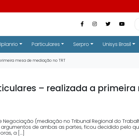
Iplanrio
Particulares
Serpro
Unisys Brasil
a primeira mesa de mediação no TRT
iculares – realizada a primeir
a de Negociação (mediação no Tribunal Regional do Trabalh
e argumentos de ambas as partes, ficou decidido pelo qu
oras, a […]