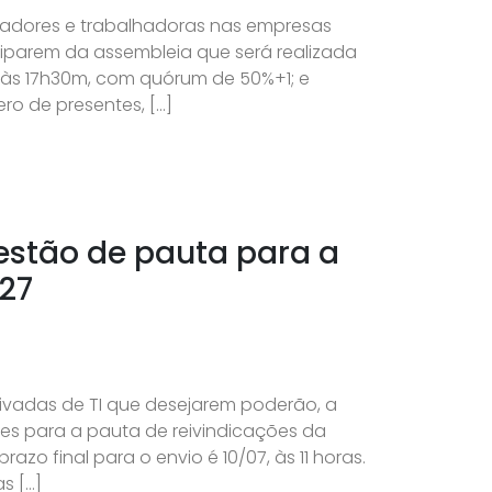
lhadores e trabalhadoras nas empresas
iciparem da assembleia que será realizada
 às 17h30m, com quórum de 50%+1; e
o de presentes, […]
gestão de pauta para a
27
ivadas de TI que desejarem poderão, a
stões para a pauta de reivindicações da
zo final para o envio é 10/07, às 11 horas.
s […]