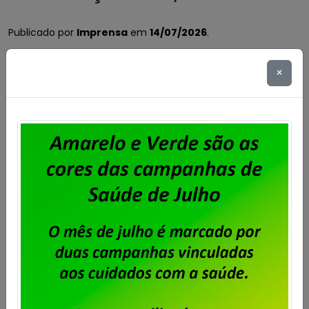
Publicado por
Imprensa
em
14/07/2026
.
A diretoria do Sindpd-RJ convoca todos os
×
trabalhadores e trabalhadoras nas empresas
privadas de TI no estado do Rio de Janeiro a
participarem da assembleia que será realizada no
dia 23 de julho de 2026, com primeira chamada às
17h30m, com quórum de 50%+1; e segunda chamada
às 18 horas com qualquer número de presentes, […]
Saiba mais