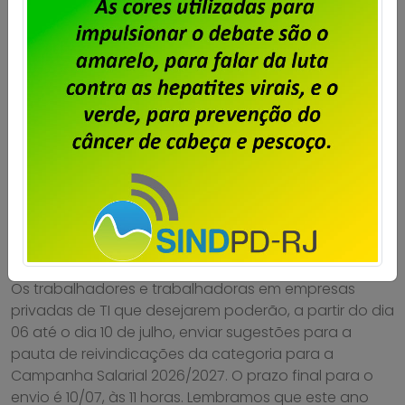
Particulares – Envie sua sugestão
de pauta para a Campanha
Salarial 2026/2027
Publicado por
Imprensa
em
02/07/2026
.
Os trabalhadores e trabalhadoras em empresas
privadas de TI que desejarem poderão, a partir do dia
06 até o dia 10 de julho, enviar sugestões para a
pauta de reivindicações da categoria para a
Campanha Salarial 2026/2027. O prazo final para o
envio é 10/07, às 11 horas. Lembramos que este ano