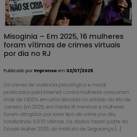
Misoginia – Em 2025, 16 mulheres
foram vítimas de crimes virtuais
por dia no RJ
Publicado por
Imprensa
em
02/07/2026
.
Os crimes de violência psicológica e moral
praticados pela internet contra mulheres cresceram
mais de 1.300% em uma década no estado do Rio de
Janeiro. Em 2025, em média 16 meninas e mulheres
foram atingidas por esse tipo de crime por dia,
totalizando 5.970 vítimas. Os dados fazem parte do
Dossiê Mulher 2026, do Instituto de Segurança […]