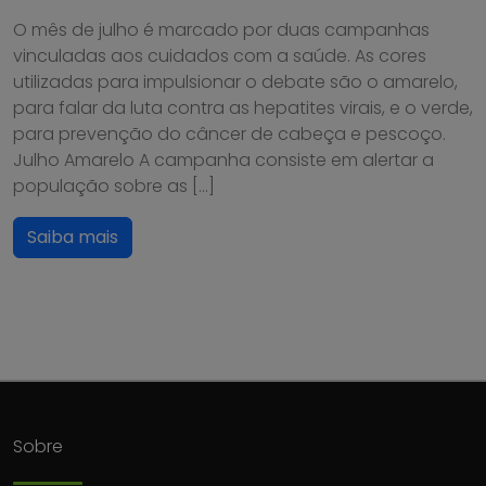
O mês de julho é marcado por duas campanhas
vinculadas aos cuidados com a saúde. As cores
utilizadas para impulsionar o debate são o amarelo,
para falar da luta contra as hepatites virais, e o verde,
para prevenção do câncer de cabeça e pescoço.
Julho Amarelo A campanha consiste em alertar a
população sobre as […]
Saiba mais
Sobre