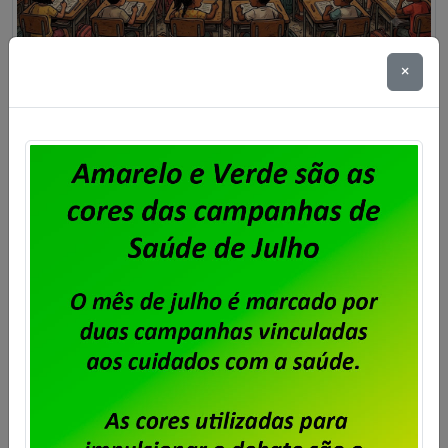
×
Superlotação de turmas: impacto
na qualidade do ensino é tema de
debate na Câmara dos Deputados
Publicado por
Imprensa
em
02/07/2026
.
A Confederação Nacional dos Trabalhadores em
Educação (CNTE) participou, nesta terça-feira (30),
de uma audiência pública na Câmara dos
Deputados para debater o impacto do tamanho das
turmas na qualidade da educação básica. O tema é
objeto do Projeto de Lei 2551/2026, que estabelece
um limite máximo de estudantes por classe em cada
nível escolar. […]