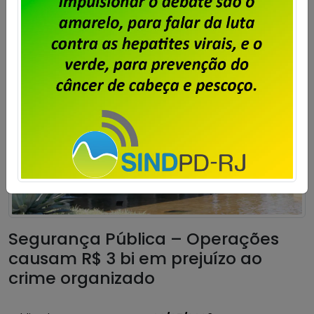
Saiba mais
Segurança Pública – Operações
causam R$ 3 bi em prejuízo ao
crime organizado