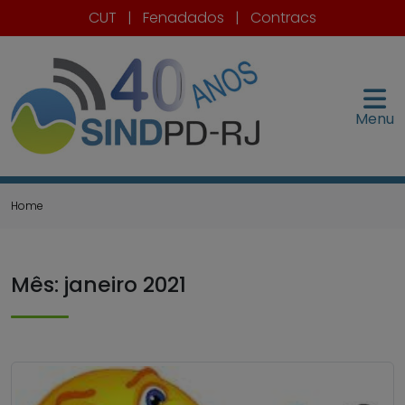
CUT
|
Fenadados
|
Contracs
Menu
Home
Mês:
janeiro 2021