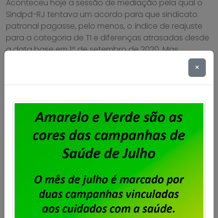
Aconteceu hoje a sessão de mediação pela qual o
Sindpd-RJ tentava um acordo para que sindicato
patronal pagasse, pelo menos, o índice de reajuste
para a categoria de TI e diferenças atrasadas desde
a data base em 1º de setembro de 2020. Mas
infelizmente, o sindicato dos patrões se manteve
×
intransigente, insistindo que pagaria apenas […]
Saiba mais