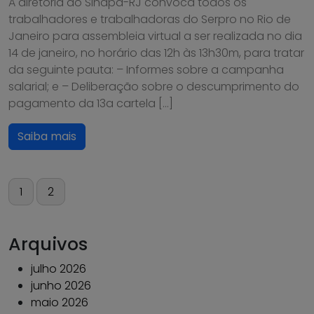
A diretoria do Sindpd-RJ convoca todos os
trabalhadores e trabalhadoras do Serpro no Rio de
Janeiro para assembleia virtual a ser realizada no dia
14 de janeiro, no horário das 12h às 13h30m, para tratar
da seguinte pauta: – Informes sobre a campanha
salarial; e – Deliberação sobre o descumprimento do
pagamento da 13a cartela […]
Saiba mais
Paginação
1
2
de
posts
Arquivos
julho 2026
junho 2026
maio 2026