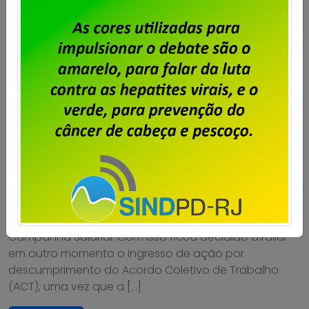
Serpro – Trabalhadores do RJ
decidem avaliar em outro
momento questão do tíquete
Publicado por
Imprensa
em
14/01/2021
.
Em assembleia virtual realizada hoje (14), os
trabalhadores e trabalhadoras do Serpro no Rio de
Janeiro aprovaram o indicativo da Fenadados e
sindicatos que compõem o Comando Nacional de
Campanha Salarial. Com isso ficou decidido avaliar
em outro momento o ingresso de ação por
descumprimento do Acordo Coletivo de Trabalho
(ACT), uma vez que a […]