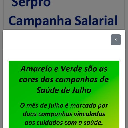
×
Serpro urgente – assembleia de
campanha salarial amanhã, dia
06/09, às 12h30m
Publicado por
Imprensa
em
05/09/2024
.
Para atender ao que ficou acordado com o ministro
do Tribunal Superior do Trabalho hoje (05/09), em