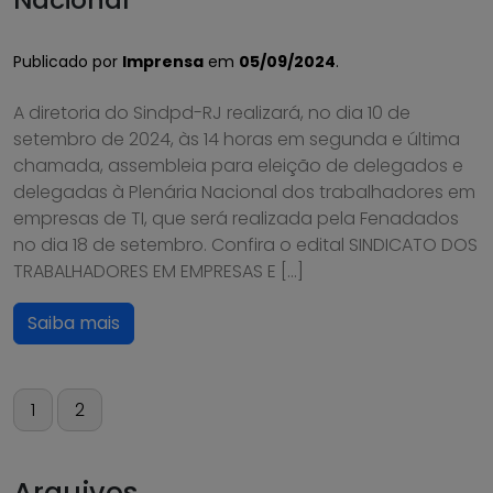
Publicado por
Imprensa
em
05/09/2024
.
A diretoria do Sindpd-RJ realizará, no dia 10 de
setembro de 2024, às 14 horas em segunda e última
chamada, assembleia para eleição de delegados e
delegadas à Plenária Nacional dos trabalhadores em
empresas de TI, que será realizada pela Fenadados
no dia 18 de setembro. Confira o edital SINDICATO DOS
TRABALHADORES EM EMPRESAS E […]
Saiba mais
Paginação
1
2
de
posts
Arquivos