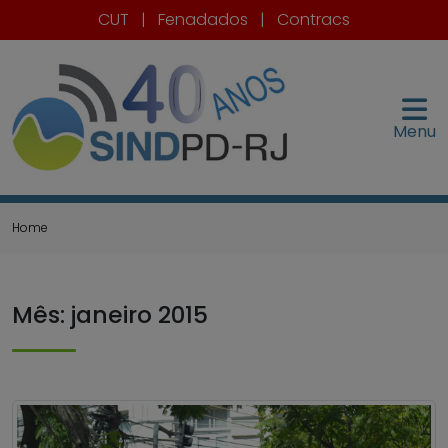
CUT
|
Fenadados
|
Contracs
Menu
Home
Mês:
janeiro 2015