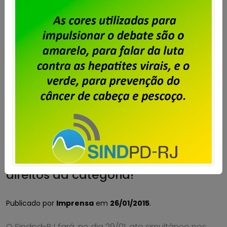
Dataprev – Ato de repúdio contra o
arrocho e pela preservação dos
direitos da categoria!
Publicado por
Imprensa
em
26/01/2015
.
O Sindpd-RJ fará, no dia 29/01, ato simultâneo nos