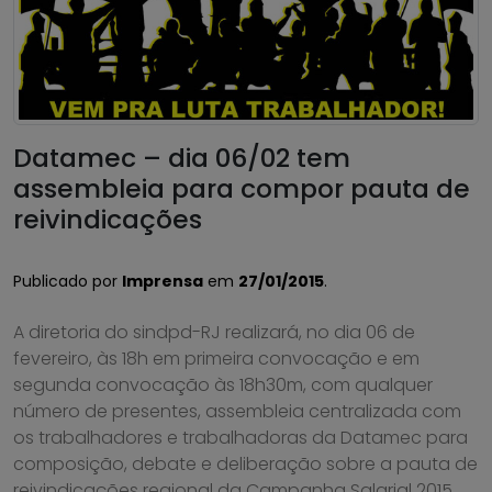
Datamec – dia 06/02 tem
assembleia para compor pauta de
reivindicações
Publicado por
Imprensa
em
27/01/2015
.
A diretoria do sindpd-RJ realizará, no dia 06 de
fevereiro, às 18h em primeira convocação e em
segunda convocação às 18h30m, com qualquer
número de presentes, assembleia centralizada com
os trabalhadores e trabalhadoras da Datamec para
composição, debate e deliberação sobre a pauta de
reivindicações regional da Campanha Salarial 2015.