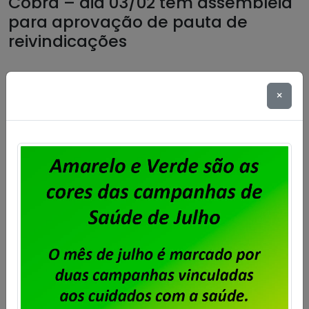
Cobra – dia 03/02 tem assembleia
para aprovação de pauta de
reivindicações
Publicado por
Imprensa
em
27/01/2015
.
×
Os trabalhadores e trabalhadoras da Cobra
Tecnologia no Rio de Janeiro terão assembleia, no
dia 3 de fevereiro, às 14 horas, na área da
churrasqueira da Associação de Empregados da
Cobra – AEC , para discussão e aprovação da pauta
de reivindicações da Campanha Salarial 2015/2016.
No encontro serão eleitos os delegados e delegadas
à […]
Saiba mais