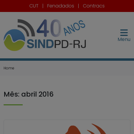
CUT
|
Fenadados
|
Contracs
Menu
Home
Mês:
abril 2016