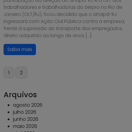
participação da direção do Sindpd-RJ e a OLT dos
trabalhadores e trabalhadoras do Serpro no Rio de
Janeiro (OLT/RJ), ficou decidido que o Sindpd-RJ
ingressará com Ação Civil Pública contra a empresa,
frente à supressão do transporte dos empregados,
direito adquirido ao longo de anos […]
Saiba mais
Paginação
1
2
de
posts
Arquivos
agosto 2026
julho 2026
junho 2026
maio 2026