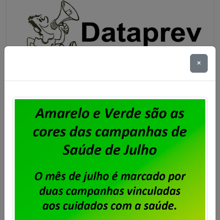
×
Dataprev – Fenadados propõe a
realização da 2ª mesa 2016/2017 no
dia 2/5
Publicado por
Imprensa
em
20/04/2016
.
Nesta terça-feira (19), a Fenadados encaminhou
ofício para a Dataprev solicitando a realização da 2ª
Mesa de Negociação da Campanha Salarial
2016/2017 no próximo dia 2/5. A Federação aguarda a