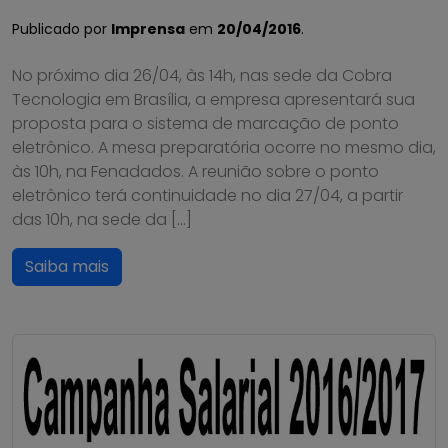
Publicado por
Imprensa
em
20/04/2016
.
No próximo dia 26/04, às 14h, nas sede da Cobra
Tecnologia em Brasília, a empresa apresentará sua
proposta para o sistema de marcação de ponto
eletrônico. A mesa preparatória ocorre no mesmo dia,
às 10h, na Fenadados. A reunião sobre o ponto
eletrônico terá continuidade no dia 27/04, a partir
das 10h, na sede da […]
Saiba mais