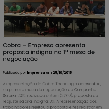
Cobra – Empresa apresenta
proposta indigna na 1ª mesa de
negociação
Publicado por
Imprensa
em
28/10/2015
.
A representação da Cobra Tecnologia apresentou,
na primeira mesa de negociação da Campanha
Salarial 2015, realizada ontem (27/10), proposta de
reajuste salarial indigna: 3%. A representação dos
trabalhadores rejeitou a proposta e fez registrar em