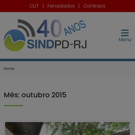
CUT
|
Fenadados
|
Contracs
Menu
Home
Mês:
outubro 2015