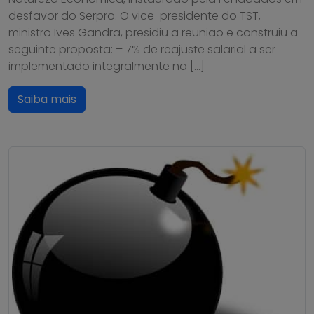
desfavor do Serpro. O vice-presidente do TST,
ministro Ives Gandra, presidiu a reunião e construiu a
seguinte proposta: – 7% de reajuste salarial a ser
implementado integralmente na […]
Saiba mais