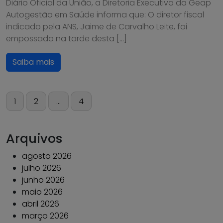
Diário Oficial da União, a Diretoria Executiva da Geap
Autogestão em Saúde informa que: O diretor fiscal
indicado pela ANS, Jaime de Carvalho Leite, foi
empossado na tarde desta […]
Saiba mais
Paginação
1
2
…
4
de
posts
Arquivos
agosto 2026
julho 2026
junho 2026
maio 2026
abril 2026
março 2026