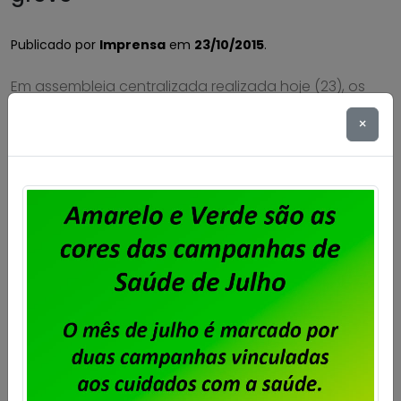
Publicado por
Imprensa
em
23/10/2015
.
Em assembleia centralizada realizada hoje (23), os
trabalhadores e trabalhadoras do Serpro no Rio de
×
Janeiro deliberaram que qualquer proposta que
venha a ser apresentada na audiência de
conciliação que será realizada no dia 26, no Tribunal
Superior do Trabalho (TST), deve ser apresentada à
categoria, em nova assembleia centralizada, a ser
realizada na terça-feira, […]
Saiba mais