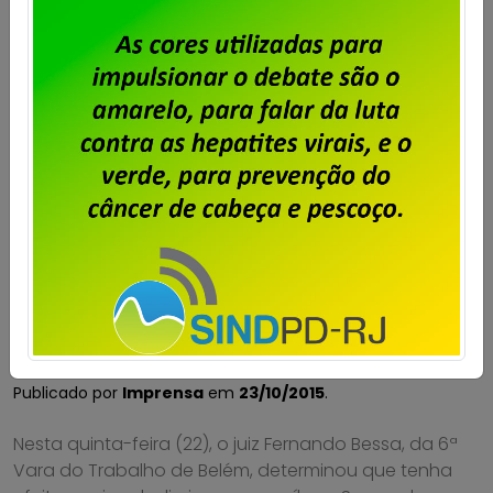
Serpro não pode realizar descontos
nos salários dos trabalhadores em
greve
Publicado por
Imprensa
em
23/10/2015
.
Nesta quinta-feira (22), o juiz Fernando Bessa, da 6ª
Vara do Trabalho de Belém, determinou que tenha