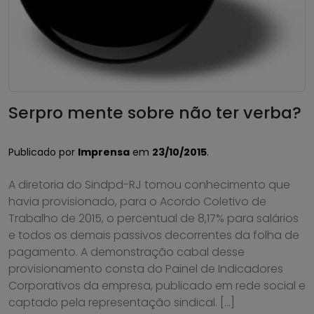
Serpro mente sobre não ter verba?
Publicado por
Imprensa
em
23/10/2015
.
A diretoria do Sindpd-RJ tomou conhecimento que
havia provisionado, para o Acordo Coletivo de
Trabalho de 2015, o percentual de 8,17% para salários
e todos os demais passivos decorrentes da folha de
pagamento. A demonstração cabal desse
provisionamento consta do Painel de Indicadores
Corporativos da empresa, publicado em rede social e
captado pela representação sindical. […]