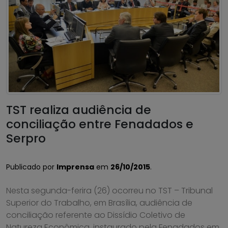
TST realiza audiência de
conciliação entre Fenadados e
Serpro
Publicado por
Imprensa
em
26/10/2015
.
Nesta segunda-ferira (26) ocorreu no TST – Tribunal
Superior do Trabalho, em Brasília, audiência de
conciliação referente ao Dissídio Coletivo de
Natureza Econômica, instaurado pela Fenadados em