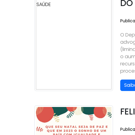
DO
Public
O Dep
advog
(limin
o aum
recurs
proces
Saib
FEL
Public