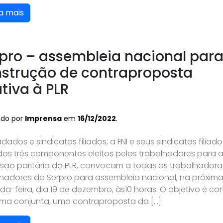
a mais
pro – assembleia nacional par
strução de contraproposta
ativa à PLR
ado por
Imprensa
em
16/12/2022
.
dados e sindicatos filiados, a FNI e seus sindicatos filiado
dos três componentes eleitos pelos trabalhadores para 
são paritária da PLR, convocam a todas as trabalhadora
lhadores do Serpro para assembleia nacional, na próxim
a-feira, dia 19 de dezembro, às10 horas. O objetivo é cons
rma conjunta, uma contraproposta da […]