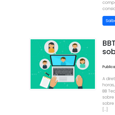
compo
consi
Saib
BBT
sob
Public
A dire
horas,
BB Tec
sobre 
sobre
[…]