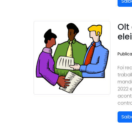
Saib
Olt
ele
Public
Foi re
traba
manda
2022 e
acont
contr
Saib