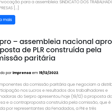
nvocação para a assembleia: SINDICATO DOS TRABALHAD
PRESAS […]
a mais
pro – assembleia nacional apr
posta de PLR construída pela
issão paritária
ado por
Imprensa
em
19/12/2022
.
mponentes da comissão paritária que negociam a distri
ticipação nos Lucros e resultados dos trabalhadores e
lhadoras do Serpro apresentou hoje (19/12) a proposta d
sa e a contraproposta construída pela comissão, que é
da por representantes da Fenadados, a FNI e três