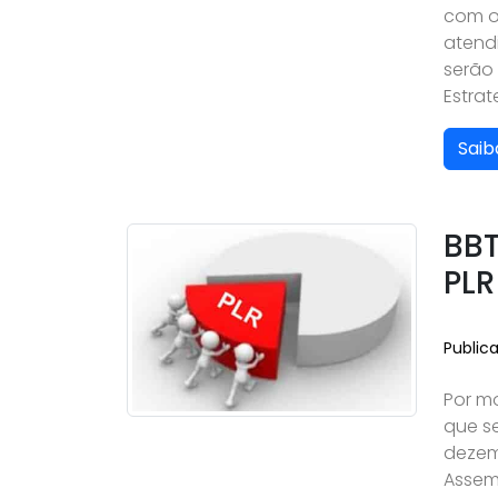
com o
atend
serão
Estra
Saib
BBT
PLR
Public
Por mo
que se
dezem
Assem