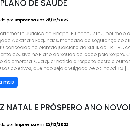
 PLANO DE SAÚDE
ado por
Imprensa
em
28/12/2022
.
artamento Jurídico do Sindpd-RJ conquistou, por meio 
ado Alexandre Fagundes, mandado de segurança colet
ar) concedida no plantão judiciário da SDI-II, do TRT-RJ, c
ento abusivo no Plano de Saúde aplicado pelo Serpro. 
o da empresa. Qualquer notícia a respeito deste e outro
sos coletivos, que não seja divulgada pelo Sindpd-RJ […
a mais
IZ NATAL E PRÓSPERO ANO NOVO
ado por
Imprensa
em
23/12/2022
.