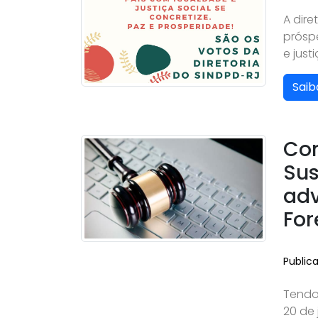
A dire
prósp
e justi
Saib
Com
Sus
adv
For
Public
Tendo
20 de 