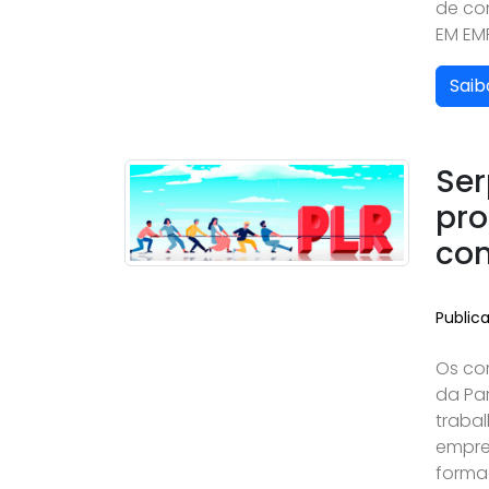
de co
EM EM
Saib
Ser
pro
com
Public
Os co
da Par
traba
empre
forma