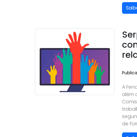
Saib
Ser
con
rel
Public
A Fena
além 
Comis
traba
segund
de fo