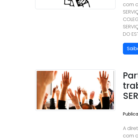
com o
SERVIÇ
COLEG
SERVIÇ
DO ES
Saib
Par
tra
SE
Public
A dire
com o