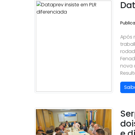
Dat
Public
Após 
trabal
rodad
Fenad
nova d
Resul
Saib
Ser
doi
e d