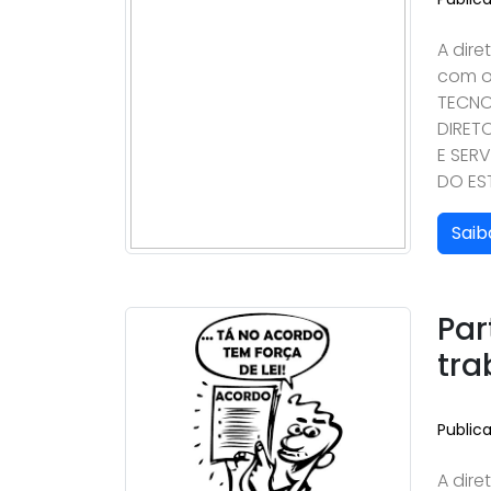
A dire
com o
TECNO
DIRET
E SERV
DO ES
Saib
Par
tra
Public
A dire