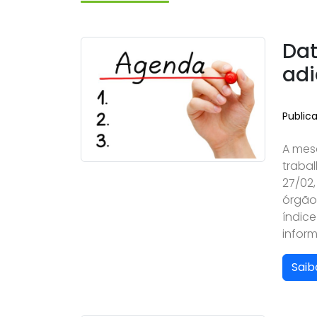
Dat
ad
Public
A mes
traba
27/02
órgão
índic
inform
Saib