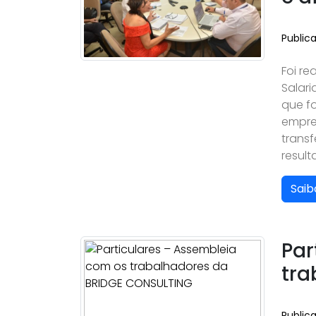
Public
Foi r
Salari
que fo
empres
trans
result
Saib
Par
tra
Public