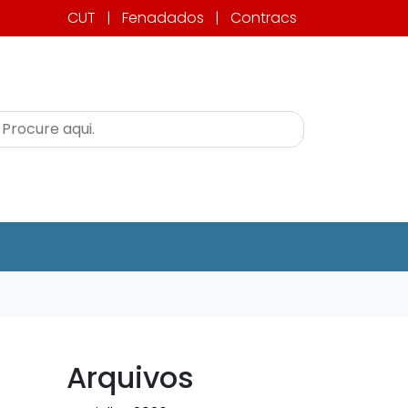
CUT
|
Fenadados
|
Contracs
Arquivos