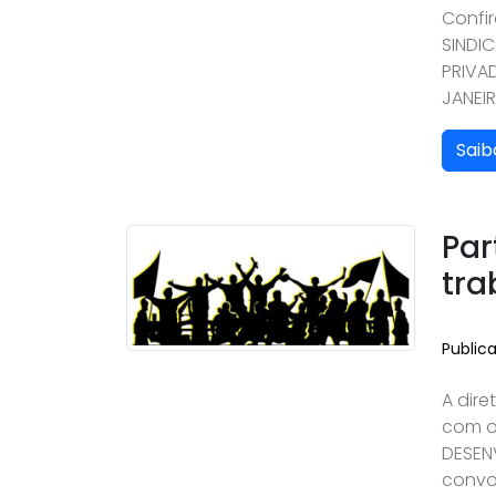
Confi
SINDI
PRIVA
JANEIR
Saib
Par
tra
Public
A dire
com o
DESEN
convo