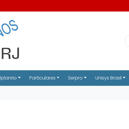
Iplanrio
Particulares
Serpro
Unisys Brasil