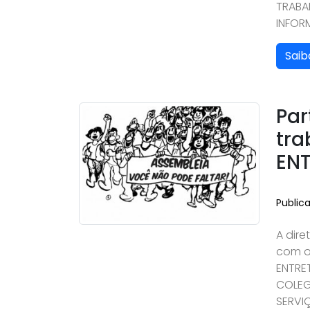
TRABA
INFORM
Saib
Par
tra
EN
Public
A dire
com o
ENTRE
COLEG
SERVIÇ