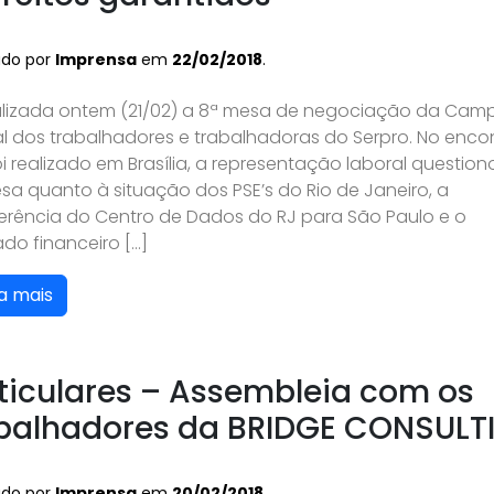
ado por
Imprensa
em
22/02/2018
.
ealizada ontem (21/02) a 8ª mesa de negociação da Ca
al dos trabalhadores e trabalhadoras do Serpro. No encon
i realizado em Brasília, a representação laboral question
a quanto à situação dos PSE’s do Rio de Janeiro, a
ferência do Centro de Dados do RJ para São Paulo e o
ado financeiro […]
a mais
ticulares – Assembleia com os
balhadores da BRIDGE CONSULT
ado por
Imprensa
em
20/02/2018
.