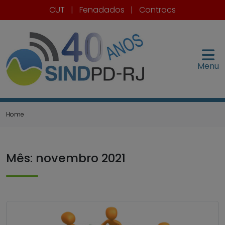
CUT
|
Fenadados
|
Contracs
Menu
Home
Mês:
novembro 2021