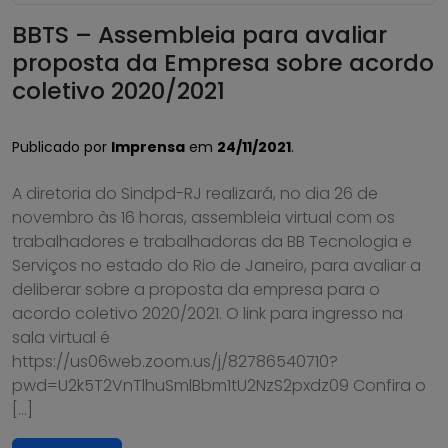
BBTS – Assembleia para avaliar
proposta da Empresa sobre acordo
coletivo 2020/2021
Publicado por
Imprensa
em
24/11/2021
.
A diretoria do Sindpd-RJ realizará, no dia 26 de
novembro às 16 horas, assembleia virtual com os
trabalhadores e trabalhadoras da BB Tecnologia e
Serviços no estado do Rio de Janeiro, para avaliar a
deliberar sobre a proposta da empresa para o
acordo coletivo 2020/2021. O link para ingresso na
sala virtual é
https://us06web.zoom.us/j/82786540710?
pwd=U2k5T2VnTlhuSmlBbm1tU2NzS2pxdz09 Confira o
[…]