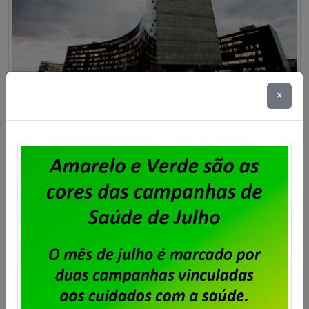
×
Campanha Salarial dos/as
trabalhadores/as da Cobra
Tecnologia
Publicado por
Imprensa
em
09/11/2021
.
Conforme já divulgado, a representação dos
trabalhadores já se manifestou ao TST informando
do resultado final das assembleias que aprovaram,
por maioria, a aceitação da proposta da empresa,