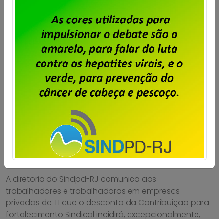
Particulares – Contribuição para
Fortalecimento Sindical incidirá
sobre a folha de dezembro
Publicado por
Imprensa
em
23/11/2023
.
A diretoria do Sindpd-RJ comunica aos
trabalhadores e trabalhadoras em empresas
privadas de TI que o desconto da Contribuição para
fortalecimento Sindical incidirá, excepcionalmente,