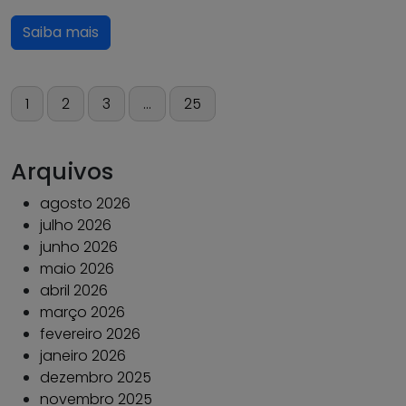
Saiba mais
Paginação
1
2
3
…
25
de
posts
Arquivos
agosto 2026
julho 2026
junho 2026
maio 2026
abril 2026
março 2026
fevereiro 2026
janeiro 2026
dezembro 2025
novembro 2025