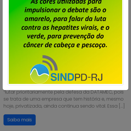
1ª Mesa de negociação –
Trabalhadores reafirmam
disposição para lutar pela
DATAMEC e pelos empregos
Publicado por
Imprensa
em
27/04/2011
.
Na 1ª mesa de negociação da Campanha Salarial
com a Datamec, realizada ontem (26) em São Paulo,
a representação dos trabalhadores reafirmou sua
posição, tirada na última discussão em plenária, de
“lutar prioritariamente pela defesa da DATAMEC, pois
se trata de uma empresa que tem história e, mesmo
hoje, privatizada, ainda continua sendo vital. Essa […]
Saiba mais