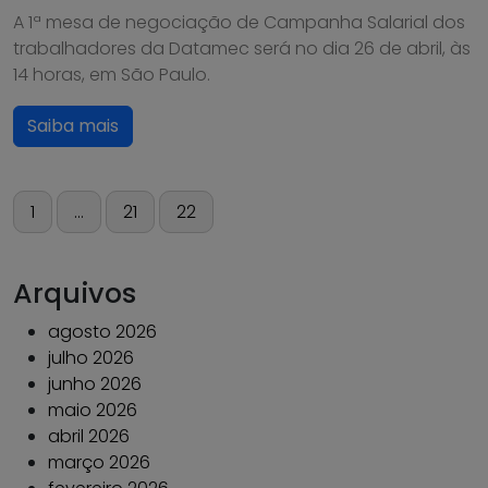
A 1ª mesa de negociação de Campanha Salarial dos
trabalhadores da Datamec será no dia 26 de abril, às
14 horas, em São Paulo.
Saiba mais
Paginação
1
…
21
22
de
posts
Arquivos
agosto 2026
julho 2026
junho 2026
maio 2026
abril 2026
março 2026