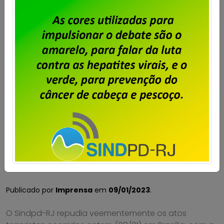
Nota de repúdio contra atos
terroristas praticados por
bolsonaristas radicais
Publicado por
Imprensa
em
09/01/2023
.
O Sindpd-RJ repudia veementemente os atos