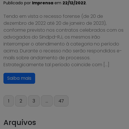
Publicado por
Imprensa
em
22/12/2022
.
Tendo em vista o recesso forense (de 20 de
dezembro de 2022 até 20 de janeiro de 2023),
conforme previsto nos contratos celebrados com os
advogados do Sindpd-RJ, os mesmos irão
interromper o atendimento à categoria no período
acima. Durante o recesso não serão respondidos e-
mails sobre andamento de processos.
Estrategicamente tal período coincide com […]
Saiba mais
Paginação
1
2
3
…
47
de
posts
Arquivos