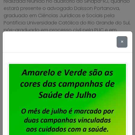
realizada reunião no auditório do Sindpd-RJ, quando
estará presente o advogado Daisson Portanova,
graduado em Ciências Jurídicas e Sociais pela
Pontifícia Universidade Católica do Rio Grande do Sul,
pós-graduado em processo civil pela PUC e em
Direito Constitucional e Processual Civil pela
×
Universidade Federal do […]
Saiba mais